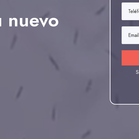
u nuevo
S